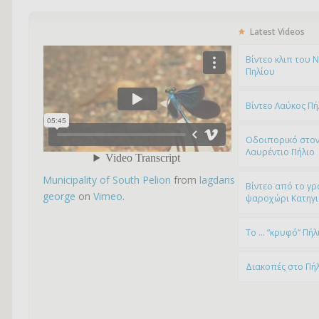
Latest Videos
Bίντεο κλιπ του 
Πηλίου
Βίντεο Λαύκος Πή
Οδοιπορικό στον
Λαυρέντιο Πήλιο
Municipality of South Pelion
from
lagdaris
Βίντεο από το γρ
george
on
Vimeo
.
ψαροχώρι Kατηγ
To … “κρυφό” Πήλ
Διακοπές στο Πή