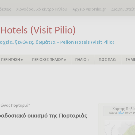
δέσεις
Χιονοδρομικό κέντρο Πηλίου
Αρχείο Visit-Pilio.gr
Διαφημιστείτ
Hotels (Visit Pilio)
χεία, ξενώνες, δωμάτια – Pelion Hotels (Visit Pilio)
ΠΕΡΙΗΓΗΣΗ
»
ΠΕΡΙΟΧΕΣ ΠΗΛΙΟΥ
»
ΠΗΛΙΟ
»
ΠΩΣ ΠΑΩ
ΤΑ V
νώνας Πορταριά"
αραδοσιακό οικισμό της Πορταριάς