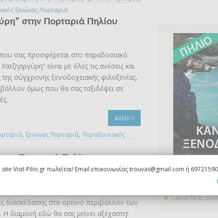
ακός ξενώνας Πορταριά
γύρη” στην Πορταριά Πηλίου
 που σας προσφέρεται στο παραδοσιακό
Χατζηαργύρη” είναι με όλες τις ανέσεις και
ς της σύγχρονης ξενοδοχειακής φιλοξενίας,
ιβάλλον όμως που θα σας ταξιδέψει σε
ές.
Δείτε >
,
,
ορταριά
ξενώνας Πορταριά
Παραδοσιακός
στην Πορταριά Πηλίου
Διαφημιστείτε εδώ
 site Visit-Pilio.gr πωλείται! Email επικοινωνίας trouvas@gmail.com ή 6972159
είο Ηλιάννα παρέχει αμέτρητες
Latest
Flick
r
pho
ς διασκέδασης στο ορεινό περιβάλλον των
 H διαμονή εδώ θα σας μείνει αξέχαστη!