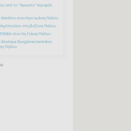
ες από το "άγνωστο" Κεραμίδι
 Manthos στον Άγιο Ιωάννη Πηλίου
 Μιχόπουλου στη βυζίτσα Πηλίου
ΙΓΕΝΕΙΑ στον Άη-Γιάννη Πηλίου
 Boutique Bungalows kentrikon
νης Πηλίου
ΙΑ