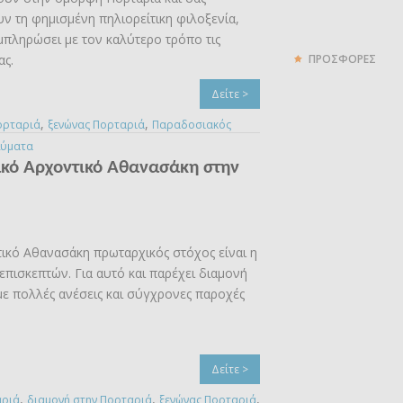
 τη φημισμένη πηλιορείτικη φιλοξενία,
πληρώσει με τον καλύτερο τρόπο τις
ας.
ΠΡΟΣΦΟΡΕΣ
Δείτε >
,
,
ορταριά
ξενώνας Πορταριά
Παραδοσιακός
λύματα
κό Αρχοντικό Αθανασάκη στην
ικό Αθανασάκη πρωταρχικός στόχος είναι η
επισκεπτών. Για αυτό και παρέχει διαμονή
με πολλές ανέσεις και σύγχρονες παροχές
Δείτε >
,
,
,
αριά
διαμονή στην Πορταριά
ξενώνας Πορταριά