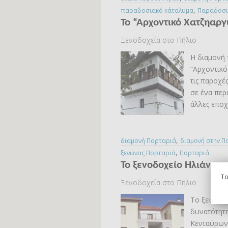
,
παραδοσιακό κάταλυμα
Παραδοσι
Το “Αρχοντικό Χατζηαρ
Ξενοδοχεία στο Πήλιο
Η διαμονή
“Αρχοντικό 
τις παροχέ
σε ένα περ
άλλες εποχ
,
διαμονή Πορταριά
διαμονή στην Π
,
ξενώνας Πορταριά
Πορταριά
Το ξενοδοχείο Ηλιάννα 
To
Ξενοδοχεία στο Πήλιο
Το ξενοδοχ
δυνατότητε
Κενταύρων.