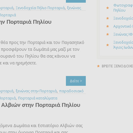
Φωτογραφί
,
,
ορταριά
Ξενοδοχεία Πήλιο Πορταριά
ξενώνας
Πηλίου
Πορταριά
Ξενοδοχείο
την Πορταριά Πηλίου
Αρχοντικό
Ξενώνας ΙΦ
θέα προς την Πορταριά και τον Παγασητικό
Ξενοδοχείο
Άγιος Ιωάν
προσφέρουν τα δωμάτιά μας μαζί με τον
 ουρανό του Πηλίου θα σας κάνουν να
 και να ηρεμήσετε.
ΒΡΕΙΤΕ ΞΕΝΟΔΟΧΕ
Δείτε >
,
,
ορταριά
ξενώνας στην Πορταριά
παραδοσιακό
,
Πορταριά
Πορταριά καταλύματα
 Αλβιών στην Πορταριά Πηλίου
ζόμενα Δωμάτια και Εστιατόριο Αλβιών σας
υν στην όμορφη Πορταριά και σας