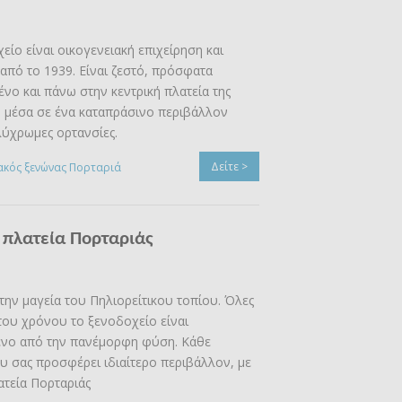
είο είναι οικογενειακή επιχείρηση και
 από το 1939. Είναι ζεστό, πρόσφατα
ένο και πάνω στην κεντρική πλατεία της
, μέσα σε ένα καταπράσινο περιβάλλον
ύχρωμες ορτανσίες.
Δείτε >
κός ξενώνας Πορταριά
 πλατεία Πορταριάς
την μαγεία του Πηλιορείτικου τοπίου. Όλες
 του χρόνου το ξενοδοχείο είναι
ένο από την πανέμορφη φύση. Κάθε
υ σας προσφέρει ιδιαίτερο περιβάλλον, με
ατεία Πορταριάς