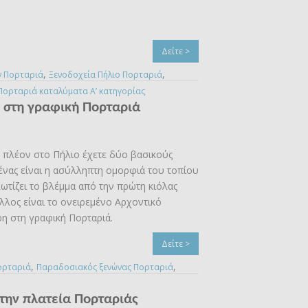
Δείτε >
,
,
ν Πορταριά
Ξενοδοχεία Πήλιο Πορταριά
Πορταριά καταλύματα Α’ κατηγορίας
 στη γραφική Πορταριά
ε πλέον στο Πήλιο έχετε δύο βασικούς
ένας είναι η ασύλληπτη ομορφιά του τοπίου
ωτίζει το βλέμμα από την πρώτη κιόλας
λλος είναι το ονειρεμένο Αρχοντικό
η στη γραφική Πορταριά.
Δείτε >
,
,
ορταριά
Παραδοσιακός ξενώνας Πορταριά
την πλατεία Πορταριάς