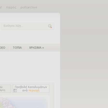
ε!
Καιρός
pollsarchive
IDEO
ΤΟΠΙΑ
ΧΡΗΣΙΜΑ
»