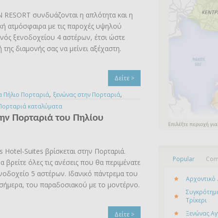
 RESORT συνδυάζονται η απλότητα και η
ική ατμόσφαιρα με τις παροχές υψηλού
νός ξενοδοχείου 4 αστέρων, έτσι ώστε
ή της διαμονής σας να μείνει αξέχαστη.
Δείτε >
,
,
α Πήλιο Πορταριά
ξενώνας στην Πορταριά
Πορταριά καταλύματα
στην Πορταριά του Πηλίου
s Hotel-Suites βρίσκεται στην Πορταριά.
Popular
Com
α βρείτε όλες τις ανέσεις που θα περιμένατε
νοδοχείο 5 αστέρων. Ιδανικό πάντρεμα του
Αρχοντικό 
 σήμερα, του παραδοσιακού με το μοντέρνο.
Συγκρότημα
Τρίκερι
Ξενώνας Αγ
Δείτε >