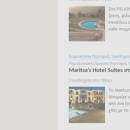
Στο PELION
ζεστή, φιλ
επιπέδου ε
κάθε στιγμ
,
διαμονή στην Πορταριά
Ξενοδοχεί
,
Παραδοσιακός ξενώνας Πορταριά
Maritsa’s Hotel Suites 
Ξενοδοχεία στο Πήλιο
Το Maritsa’
Μπορείτε ν
από ένα ξε
χθες με το