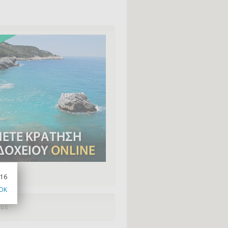
...
016
OK
tos