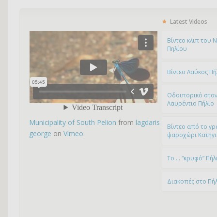
Latest Videos
Bίντεο κλιπ του 
Πηλίου
Βίντεο Λαύκος Πή
Οδοιπορικό στον
Λαυρέντιο Πήλιο
Municipality of South Pelion
from
lagdaris
Βίντεο από το γρ
george
on
Vimeo
.
ψαροχώρι Kατηγ
To … “κρυφό” Πήλ
Διακοπές στο Πή