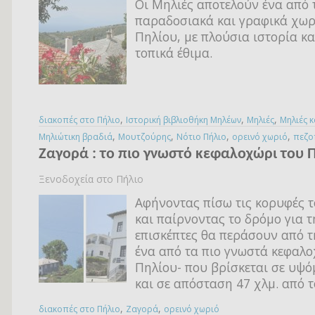
Οι Μηλιές αποτελούν ένα από 
παραδοσιακά και γραφικά χωρ
Πηλίου, με πλούσια ιστορία κα
τοπικά έθιμα.
,
,
,
διακοπές στο Πήλιο
Ιστορική βιβλιοθήκη Μηλέων
Μηλιές
Μηλιές 
,
,
,
,
Μηλιώτικη βραδιά
Μουτζούρης
Νότιο Πήλιο
ορεινό χωριό
πεζο
Ζαγορά : το πιο γνωστό κεφαλοχώρι του 
Ξενοδοχεία στο Πήλιο
Αφήνοντας πίσω τις κορυφές 
και παίρνοντας το δρόμο για 
επισκέπτες θα περάσουν από τ
ένα από τα πιο γνωστά κεφαλ
Πηλίου- που βρίσκεται σε υψό
και σε απόσταση 47 χλμ. από 
,
,
διακοπές στο Πήλιο
Ζαγορά
ορεινό χωριό