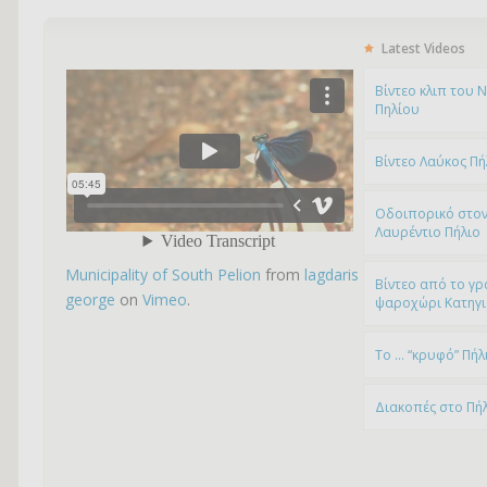
Latest Videos
Bίντεο κλιπ του 
Πηλίου
Βίντεο Λαύκος Πή
Οδοιπορικό στον
Λαυρέντιο Πήλιο
Municipality of South Pelion
from
lagdaris
Βίντεο από το γρ
george
on
Vimeo
.
ψαροχώρι Kατηγ
To … “κρυφό” Πήλ
Διακοπές στο Πή