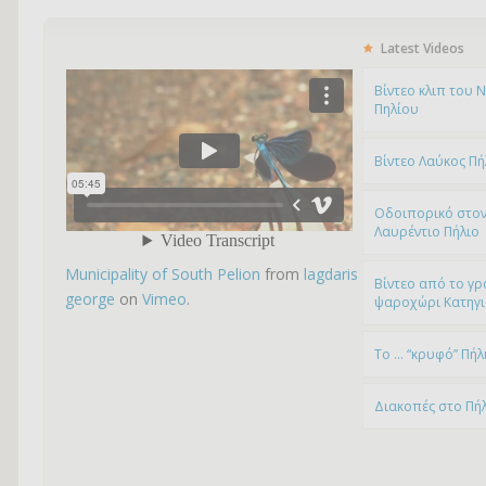
Latest Videos
Bίντεο κλιπ του 
Πηλίου
Βίντεο Λαύκος Πή
Οδοιπορικό στον
Λαυρέντιο Πήλιο
Municipality of South Pelion
from
lagdaris
Βίντεο από το γρ
george
on
Vimeo
.
ψαροχώρι Kατηγ
To … “κρυφό” Πήλ
Διακοπές στο Πή