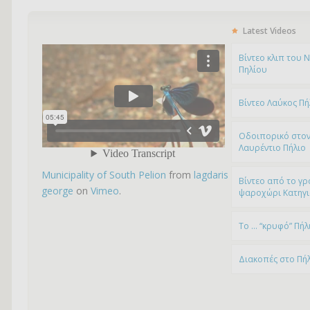
Latest Videos
Bίντεο κλιπ του 
Πηλίου
Βίντεο Λαύκος Πή
Οδοιπορικό στον
Λαυρέντιο Πήλιο
Municipality of South Pelion
from
lagdaris
Βίντεο από το γρ
george
on
Vimeo
.
ψαροχώρι Kατηγ
To … “κρυφό” Πήλ
Διακοπές στο Πή