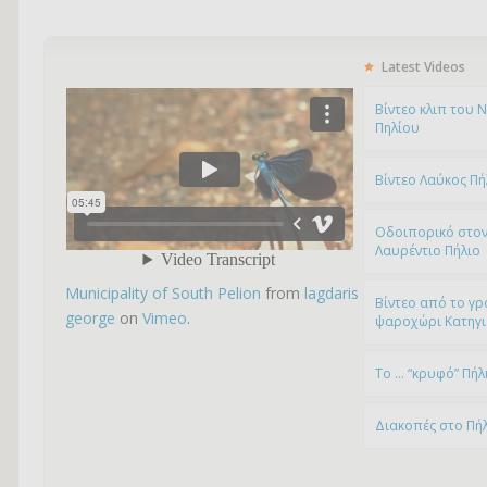
Latest Videos
Bίντεο κλιπ του 
Πηλίου
Βίντεο Λαύκος Πή
Οδοιπορικό στον
Λαυρέντιο Πήλιο
Municipality of South Pelion
from
lagdaris
Βίντεο από το γρ
george
on
Vimeo
.
ψαροχώρι Kατηγ
To … “κρυφό” Πήλ
Διακοπές στο Πή