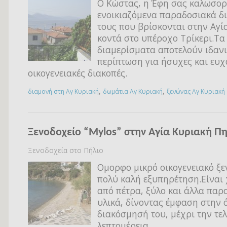
Ο Κώστας, η Έφη σας καλωσορ
ενοικιαζόμενα παραδοσιακά δ
τους που βρίσκονται στην Αγί
κοντά στο υπέροχο Τρίκερι.Τα
διαμερίσματα αποτελούν ιδαν
περίπτωση για ήσυχες και ευχ
οικογενειακές διακοπές.
,
,
διαμονή στη Αγ Κυριακή
δωμάτια Αγ Κυριακή
ξενώνας Αγ Κυριακή
Ξενοδοχείο “Mylos” στην Αγία Κυριακή Π
Ξενοδοχεία στο Πήλιο
Ομορφο μικρό οικογενειακό ξε
πολύ καλή εξυπηρέτηση.Είναι 
από πέτρα, ξύλο και άλλα παρ
υλικά, δίνοντας έμφαση στην 
διακόσμησή του, μέχρι την τε
λεπτομέρεια.