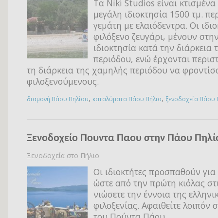
Τα Niki Studios είναι κτισμένα
μεγάλη ιδιοκτησία 1500 τμ. πε
γεμάτη με ελαιόδεντρα. Οι ιδιο
φιλόξενο ζευγάρι, μένουν στην
ιδιοκτησία κατά την διάρκεια
περιόδου, ενώ έρχονται περισ
τη διάρκεια της χαμηλής περιόδου να φροντίσ
φιλοξενούμενους.
,
,
διαμονή Πάου Πηλίου
καταλύματα Πάου Πήλιο
ξενοδοχεία Πάου 
Ξενοδοχείο Πουντα Παου στην Πάου Πηλί
Ξενοδοχεία στο Πήλιο
Οι ιδιοκτήτες προσπαθούν για 
ώστε από την πρώτη κιόλας στ
νιώσετε την έννοια της ελληνι
φιλοξενίας. Αφαιθείτε λοιπόν 
του Πούντα Πάου.