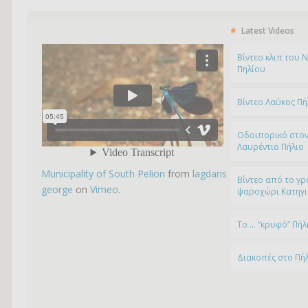
Latest Videos
Bίντεο κλιπ του 
Πηλίου
Βίντεο Λαύκος Πή
Οδοιπορικό στον
Λαυρέντιο Πήλιο
Municipality of South Pelion
from
lagdaris
Βίντεο από το γρ
george
on
Vimeo
.
ψαροχώρι Kατηγ
To … “κρυφό” Πήλ
Διακοπές στο Πή