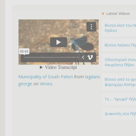
Latest Videos
Bίντεο κλιπ του 
Πηλίου
Βίντεο Λαύκος Πή
Οδοιπορικό στον
Λαυρέντιο Πήλιο
Municipality of South Pelion
from
lagdaris
Βίντεο από το γρ
george
on
Vimeo
.
ψαροχώρι Kατηγ
To … “κρυφό” Πήλ
Διακοπές στο Πή