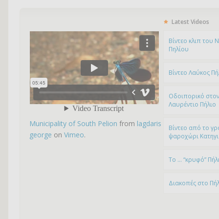
Latest Videos
Bίντεο κλιπ του 
Πηλίου
Βίντεο Λαύκος Πή
Οδοιπορικό στον
Λαυρέντιο Πήλιο
Municipality of South Pelion
from
lagdaris
Βίντεο από το γρ
george
on
Vimeo
.
ψαροχώρι Kατηγ
To … “κρυφό” Πήλ
Διακοπές στο Πή