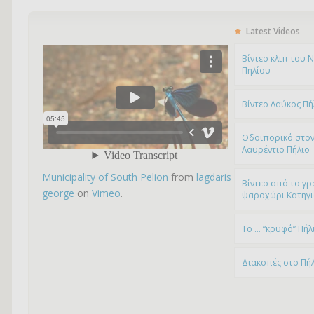
Latest Videos
Bίντεο κλιπ του 
Πηλίου
Βίντεο Λαύκος Πή
Οδοιπορικό στον
Λαυρέντιο Πήλιο
Municipality of South Pelion
from
lagdaris
Βίντεο από το γρ
george
on
Vimeo
.
ψαροχώρι Kατηγ
To … “κρυφό” Πήλ
Διακοπές στο Πή