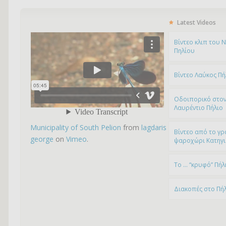
Latest Videos
Bίντεο κλιπ του 
Πηλίου
Βίντεο Λαύκος Πή
Οδοιπορικό στον
Λαυρέντιο Πήλιο
Municipality of South Pelion
from
lagdaris
Βίντεο από το γρ
george
on
Vimeo
.
ψαροχώρι Kατηγ
To … “κρυφό” Πήλ
Διακοπές στο Πή