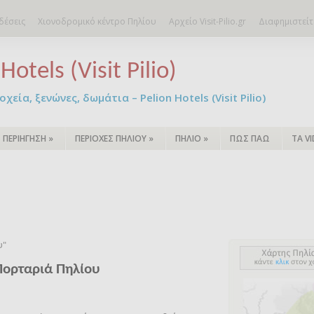
δέσεις
Χιονοδρομικό κέντρο Πηλίου
Αρχείο Visit-Pilio.gr
Διαφημιστείτ
Hotels (Visit Pilio)
χεία, ξενώνες, δωμάτια – Pelion Hotels (Visit Pilio)
ΠΕΡΙΗΓΗΣΗ
»
ΠΕΡΙΟΧΕΣ ΠΗΛΙΟΥ
»
ΠΗΛΙΟ
»
ΠΩΣ ΠΑΩ
ΤΑ V
υ"
Πορταριά Πηλίου