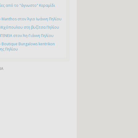
ες από το "άγνωστο" Κεραμίδι
 Manthos στον Άγιο Ιωάννη Πηλίου
 Μιχόπουλου στη βυζίτσα Πηλίου
ΙΓΕΝΕΙΑ στον Άη-Γιάννη Πηλίου
 Boutique Bungalows kentrikon
νης Πηλίου
ΙΑ