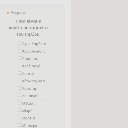
Ψηφιστε
Ποια είναι η
καλύτερη παραλία
του Πηλίου;
Άγιοι Σαράντα
Άγιος Ιωάννης
Άφησσος
Καλά Νερά
Καστρί
Κάτω Λεχώνια
Κορώπη
Λαμπινού
Μελανί
Μικρό
Mορτιά
Μπούφα