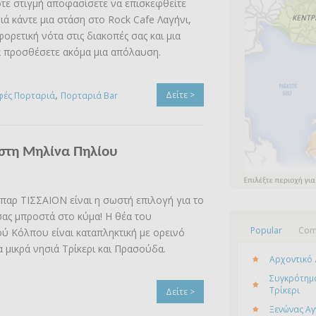
ε στιγμή αποφασίσετε να επισκεφθείτε
ιά κάντε μια στάση στο Rock Cafe Λαγήνι,
φορετική νότα στις διακοπές σας και μια
α προσθέσετε ακόμα μια απόλαυση.
,
Δείτε >
φές Πορταριά
Πορταριά Bar
στη Μηλίνα Πηλίου
αρ ΤΙΣΣΑΙΟΝ είναι η σωστή επιλογή για το
σας μπροστά στο κύμα! H θέα του
Popular
Com
ύ Κόλπου είναι καταπληκτική με ορεινό
α μικρά νησιά Τρίκερι και Πρασούδα.
Αρχοντικό 
Συγκρότημα
Τρίκερι
Δείτε >
Ξενώνας Αγ