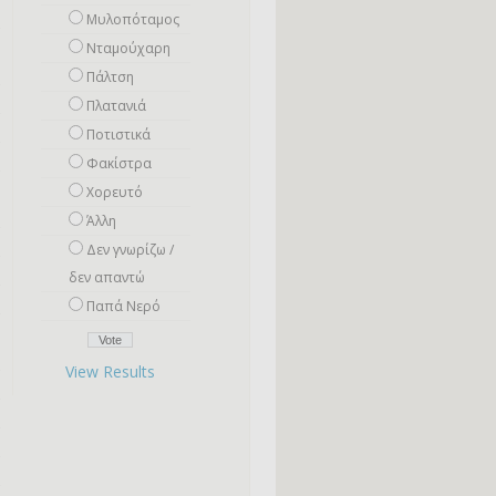
Μυλοπόταμος
Νταμούχαρη
Πάλτση
Πλατανιά
Ποτιστικά
Φακίστρα
Χορευτό
Άλλη
Δεν γνωρίζω /
δεν απαντώ
Παπά Νερό
View Results