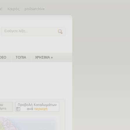
ε!
Καιρός
pollsarchive
IDEO
ΤΟΠΙΑ
ΧΡΗΣΙΜΑ
»