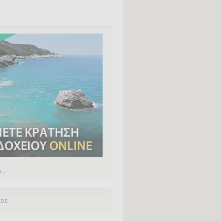
...
tos