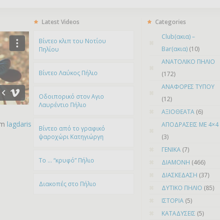
Latest Videos
Categories
Club(ακια) –
Bίντεο κλιπ του Νοτίου
Bar(ακια)
(10)
Πηλίου
ΑΝΑΤΟΛΙΚΟ ΠΗΛΙΟ
Βίντεο Λαύκος Πήλιο
(172)
ΑΝΑΦΟΡΕΣ ΤΥΠΟΥ
Οδοιπορικό στον Αγιο
(12)
Λαυρέντιο Πήλιο
ΑΞΙΟΘΕΑΤΑ
(6)
om
lagdaris
ΑΠΟΔΡΑΣΕΙΣ ΜΕ 4×4
Βίντεο από το γραφικό
ψαροχώρι Kατηγιώργη
(3)
ΓΕΝΙΚΑ
(7)
To … “κρυφό” Πήλιο
ΔΙΑΜΟΝΗ
(466)
ΔΙΑΣΚΕΔΑΣΗ
(37)
Διακοπές στο Πήλιο
ΔΥΤΙΚΟ ΠΗΛΙΟ
(85)
ΙΣΤΟΡΙΑ
(5)
ΚΑΤΑΔΥΣΕΙΣ
(5)