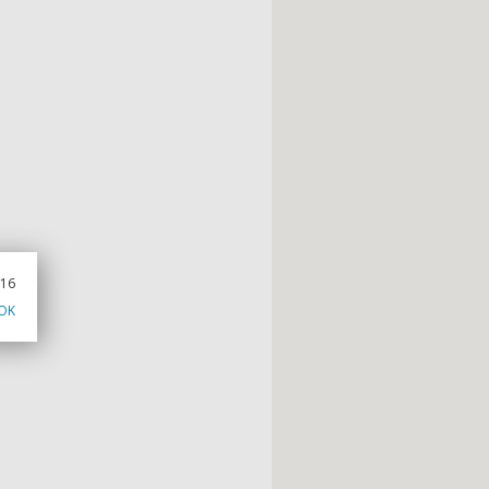
016
OK