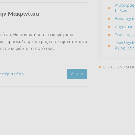
Φωτογραφί
Πηλίου
ην Μακρινίτσα
Ξενοδοχείο
Αρχοντικό
νίτσα, θα συναντήσετε το καφέ μπαρ
Ξενώνας ΙΦ
ας προσκαλούμε να μας επισκεφτείτε και να
Ξενοδοχείο
 τον καφέ και το ποτό σας.
Άγιος Ιωάν
ΒΡΕΙΤΕ ΞΕΝΟΔΟΧΕ
Δείτε >
φετέρια Πήλιο