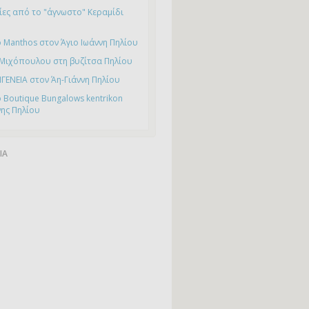
ες από το "άγνωστο" Κεραμίδι
 Manthos στον Άγιο Ιωάννη Πηλίου
 Μιχόπουλου στη βυζίτσα Πηλίου
ΙΓΕΝΕΙΑ στον Άη-Γιάννη Πηλίου
 Boutique Bungalows kentrikon
νης Πηλίου
ΙΑ