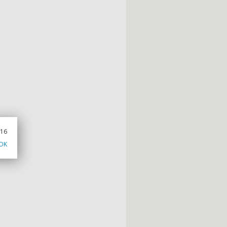
016
OK