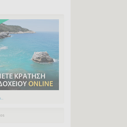
...
tos