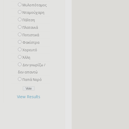
Μυλοπόταμος
Νταμούχαρη
Πάλτση
Πλατανιά
Ποτιστικά
Φακίστρα
Χορευτό
Άλλη
Δεν γνωρίζω /
δεν απαντώ
Παπά Νερό
View Results