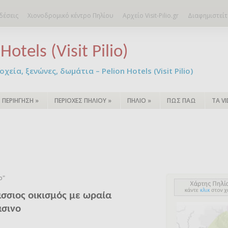
δέσεις
Χιονοδρομικό κέντρο Πηλίου
Αρχείο Visit-Pilio.gr
Διαφημιστείτ
Hotels (Visit Pilio)
χεία, ξενώνες, δωμάτια – Pelion Hotels (Visit Pilio)
ΠΕΡΙΗΓΗΣΗ
»
ΠΕΡΙΟΧΕΣ ΠΗΛΙΟΥ
»
ΠΗΛΙΟ
»
ΠΩΣ ΠΑΩ
ΤΑ V
ο"
σσιος οικισμός με ωραία
άσινο