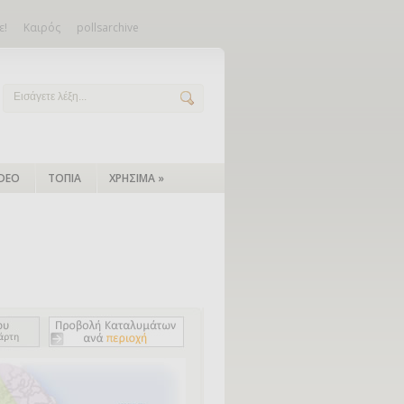
ε!
Καιρός
pollsarchive
IDEO
ΤΟΠΙΑ
ΧΡΗΣΙΜΑ
»