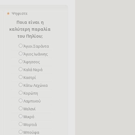
Ψηφιστε
Ποια είναι η
καλύτερη παραλία
του Πηλίου;
Άγιοι Σαράντα
Άγιος Ιωάννης
Άφησσος
Καλά Νερά
Καστρί
Κάτω Λεχώνια
Κορώπη
Λαμπινού
Μελανί
Μικρό
Mορτιά
Μπούφα