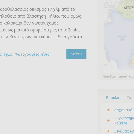
αραθαλάσσιος οικισμός 17 χλμ από το
 πλούσιο από βλάστηση Πήλιο, που όμως,
ο καλοκαίρι δεν γίνεται χαμός.
εται ως μια από ομορφότερες τοποθεσίες
των Κενταύρων, για κάπως ειδικά γούστα
,
Δείτε >
α Πήλιο
Φωτογραφίες Πήλιο
Popular
Com
Αρχοντικό 
Συγκρότημα
Τρίκερι
Ξενώνας Αγ