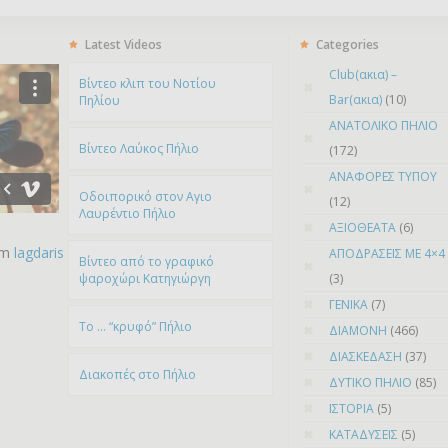
Latest Videos
Categories
Club(ακια) –
Bίντεο κλιπ του Νοτίου
Bar(ακια)
(10)
Πηλίου
ΑΝΑΤΟΛΙΚΟ ΠΗΛΙΟ
Βίντεο Λαύκος Πήλιο
(172)
ΑΝΑΦΟΡΕΣ ΤΥΠΟΥ
Οδοιπορικό στον Αγιο
(12)
Λαυρέντιο Πήλιο
ΑΞΙΟΘΕΑΤΑ
(6)
om
lagdaris
ΑΠΟΔΡΑΣΕΙΣ ΜΕ 4×4
Βίντεο από το γραφικό
ψαροχώρι Kατηγιώργη
(3)
ΓΕΝΙΚΑ
(7)
To … “κρυφό” Πήλιο
ΔΙΑΜΟΝΗ
(466)
ΔΙΑΣΚΕΔΑΣΗ
(37)
Διακοπές στο Πήλιο
ΔΥΤΙΚΟ ΠΗΛΙΟ
(85)
ΙΣΤΟΡΙΑ
(5)
ΚΑΤΑΔΥΣΕΙΣ
(5)