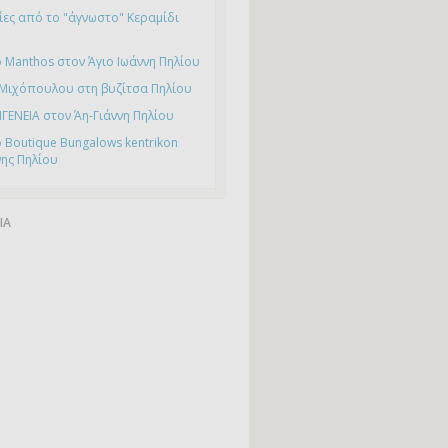
ες από το "άγνωστο" Κεραμίδι
 Manthos στον Άγιο Ιωάννη Πηλίου
 Μιχόπουλου στη βυζίτσα Πηλίου
ΙΓΕΝΕΙΑ στον Άη-Γιάννη Πηλίου
 Boutique Bungalows kentrikon
νης Πηλίου
ΙΑ