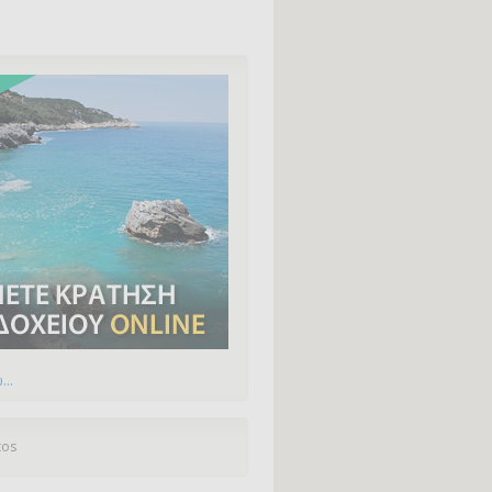
...
tos