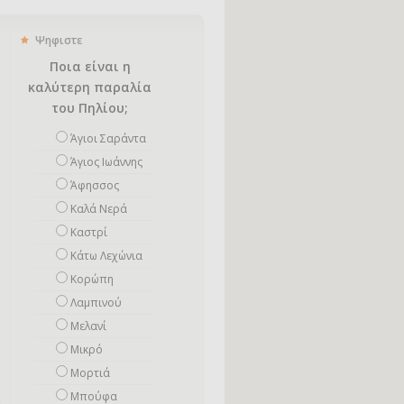
Ψηφιστε
Ποια είναι η
καλύτερη παραλία
του Πηλίου;
Άγιοι Σαράντα
Άγιος Ιωάννης
Άφησσος
Καλά Νερά
Καστρί
Κάτω Λεχώνια
Κορώπη
Λαμπινού
Μελανί
Μικρό
Mορτιά
Μπούφα