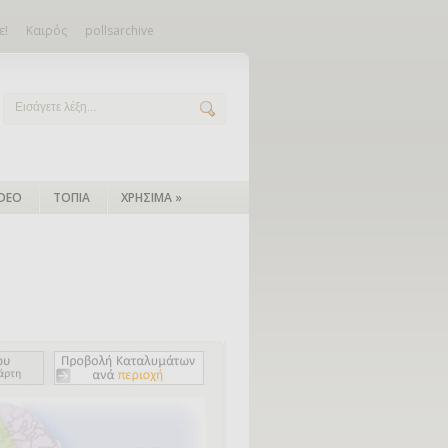
ε!
Καιρός
pollsarchive
IDEO
ΤΟΠΙΑ
ΧΡΗΣΙΜΑ
»