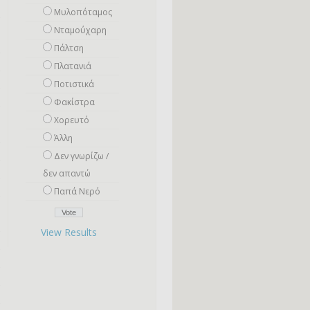
Μυλοπόταμος
Νταμούχαρη
Πάλτση
Πλατανιά
Ποτιστικά
Φακίστρα
Χορευτό
Άλλη
Δεν γνωρίζω /
δεν απαντώ
Παπά Νερό
View Results