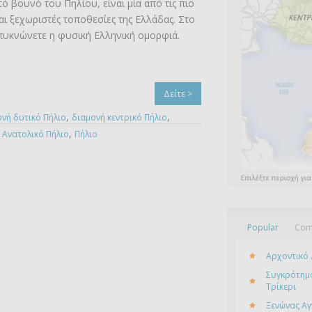
ό βουνό του Πηλίου, είναι μία από τις πιο
και ξεχωριστές τοποθεσίες της Ελλάδας. Στο
υκνώνετε η φυσική Ελληνική ομορφιά.
Δείτε >
,
,
νή δυτικό Πήλιο
διαμονή κεντρικό Πήλιο
,
 Ανατολικό Πήλιο
Πήλιο
Popular
Com
Αρχοντικό 
Συγκρότημα
Τρίκερι
Ξενώνας Αγ