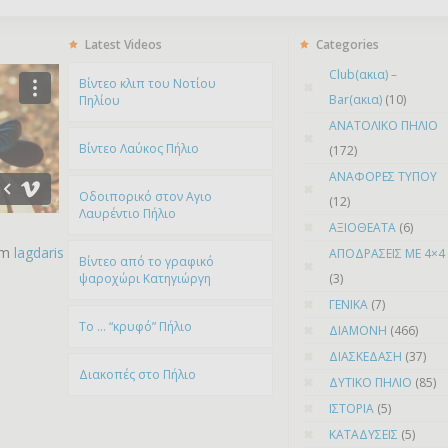
Latest Videos
Categories
Club(ακια) –
Bίντεο κλιπ του Νοτίου
Bar(ακια)
(10)
Πηλίου
ΑΝΑΤΟΛΙΚΟ ΠΗΛΙΟ
Βίντεο Λαύκος Πήλιο
(172)
ΑΝΑΦΟΡΕΣ ΤΥΠΟΥ
Οδοιπορικό στον Αγιο
(12)
Λαυρέντιο Πήλιο
ΑΞΙΟΘΕΑΤΑ
(6)
om
lagdaris
ΑΠΟΔΡΑΣΕΙΣ ΜΕ 4×4
Βίντεο από το γραφικό
ψαροχώρι Kατηγιώργη
(3)
ΓΕΝΙΚΑ
(7)
To … “κρυφό” Πήλιο
ΔΙΑΜΟΝΗ
(466)
ΔΙΑΣΚΕΔΑΣΗ
(37)
Διακοπές στο Πήλιο
ΔΥΤΙΚΟ ΠΗΛΙΟ
(85)
ΙΣΤΟΡΙΑ
(5)
ΚΑΤΑΔΥΣΕΙΣ
(5)