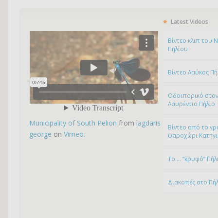
Latest Videos
Bίντεο κλιπ του 
Πηλίου
Βίντεο Λαύκος Πή
Οδοιπορικό στον
Λαυρέντιο Πήλιο
Municipality of South Pelion
from
lagdaris
Βίντεο από το γρ
george
on
Vimeo
.
ψαροχώρι Kατηγ
To … “κρυφό” Πήλ
Διακοπές στο Πή