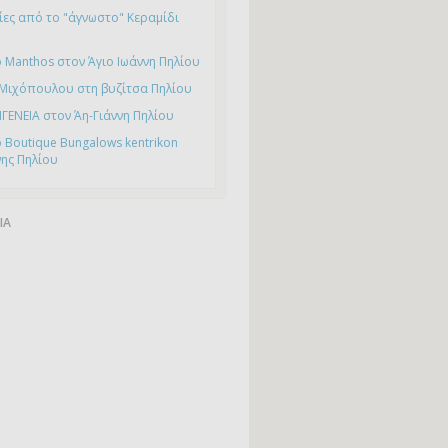
ες από το "άγνωστο" Κεραμίδι
 Manthos στον Άγιο Ιωάννη Πηλίου
 Μιχόπουλου στη βυζίτσα Πηλίου
ΙΓΕΝΕΙΑ στον Άη-Γιάννη Πηλίου
 Boutique Bungalows kentrikon
νης Πηλίου
ΙΑ