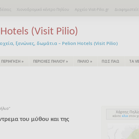
δέσεις
Χιονοδρομικό κέντρο Πηλίου
Αρχείο Visit-Pilio.gr
Διαφημιστείτ
Hotels (Visit Pilio)
χεία, ξενώνες, δωμάτια – Pelion Hotels (Visit Pilio)
ΠΕΡΙΗΓΗΣΗ
»
ΠΕΡΙΟΧΕΣ ΠΗΛΙΟΥ
»
ΠΗΛΙΟ
»
ΠΩΣ ΠΑΩ
ΤΑ V
Πήλιο"
ντρεμα του μύθου και της