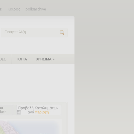
ε!
Καιρός
pollsarchive
IDEO
ΤΟΠΙΑ
ΧΡΗΣΙΜΑ
»