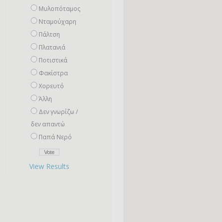
Μυλοπόταμος
Νταμούχαρη
Πάλτση
Πλατανιά
Ποτιστικά
Φακίστρα
Χορευτό
Άλλη
Δεν γνωρίζω /
δεν απαντώ
Παπά Νερό
View Results