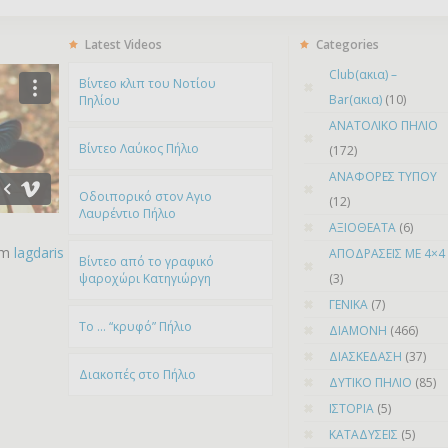
Latest Videos
Categories
Club(ακια) –
Bίντεο κλιπ του Νοτίου
Bar(ακια)
(10)
Πηλίου
ΑΝΑΤΟΛΙΚΟ ΠΗΛΙΟ
Βίντεο Λαύκος Πήλιο
(172)
ΑΝΑΦΟΡΕΣ ΤΥΠΟΥ
Οδοιπορικό στον Αγιο
(12)
Λαυρέντιο Πήλιο
ΑΞΙΟΘΕΑΤΑ
(6)
om
lagdaris
ΑΠΟΔΡΑΣΕΙΣ ΜΕ 4×4
Βίντεο από το γραφικό
ψαροχώρι Kατηγιώργη
(3)
ΓΕΝΙΚΑ
(7)
To … “κρυφό” Πήλιο
ΔΙΑΜΟΝΗ
(466)
ΔΙΑΣΚΕΔΑΣΗ
(37)
Διακοπές στο Πήλιο
ΔΥΤΙΚΟ ΠΗΛΙΟ
(85)
ΙΣΤΟΡΙΑ
(5)
ΚΑΤΑΔΥΣΕΙΣ
(5)