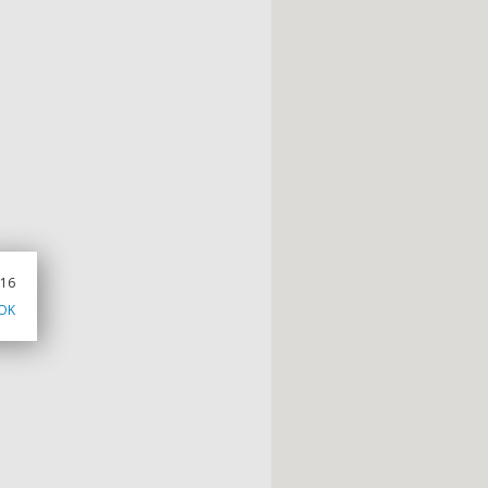
016
OK