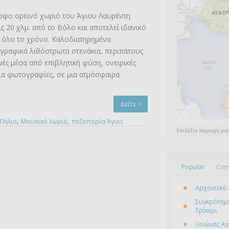
ρφο ορεινό χωριό του Άγιου Λαυρέντη
ις 20 χλμ. από το Βόλο και αποτελεί ιδανικό
 όλο το χρόνο. Καλοδιατηρημένα
 γραφικά λιθόστρωτα στενάκια, περιπάτους
μές μέσα από επιβλητική φύση, ονειρικές
για φωτογραφίες, σε μια ατμόσφαιρα
Δείτε >
,
,
 Πήλιο
Μουσικό Χωριό
πεζοπορία Άγιος
Popular
Com
Αρχοντικό 
Συγκρότημα
Τρίκερι
Ξενώνας Αγ