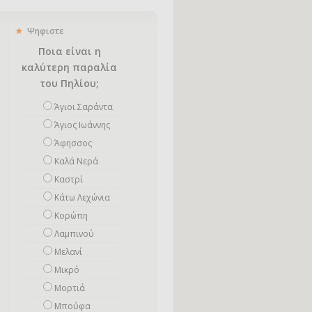
Ψηφιστε
Ποια είναι η
καλύτερη παραλία
του Πηλίου;
Άγιοι Σαράντα
Άγιος Ιωάννης
Άφησσος
Καλά Νερά
Καστρί
Κάτω Λεχώνια
Κορώπη
Λαμπινού
Μελανί
Μικρό
Mορτιά
Μπούφα