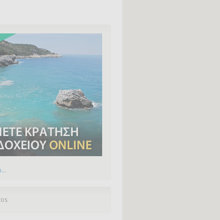
...
tos