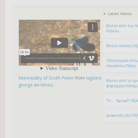
Latest Videos
Bίντεο κλιπ του 
Πηλίου
Βίντεο Λαύκος Πή
Οδοιπορικό στον
Λαυρέντιο Πήλιο
Municipality of South Pelion
from
lagdaris
Βίντεο από το γρ
george
on
Vimeo
.
ψαροχώρι Kατηγ
To … “κρυφό” Πήλ
Διακοπές στο Πή