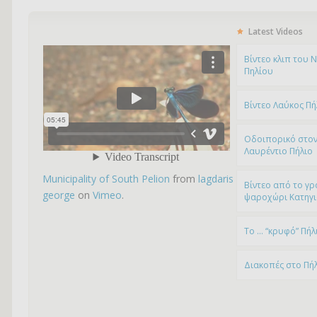
Latest Videos
Bίντεο κλιπ του 
Πηλίου
Βίντεο Λαύκος Πή
Οδοιπορικό στον
Λαυρέντιο Πήλιο
Municipality of South Pelion
from
lagdaris
Βίντεο από το γρ
george
on
Vimeo
.
ψαροχώρι Kατηγ
To … “κρυφό” Πήλ
Διακοπές στο Πή