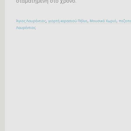
σταματημένη στο χρόνο.
,
,
,
Άγιος Λαυρέντιος
γιορτή κερασιού Πήλιο
Μουσικό Χωριό
πεζοπο
Λαυρέντιος