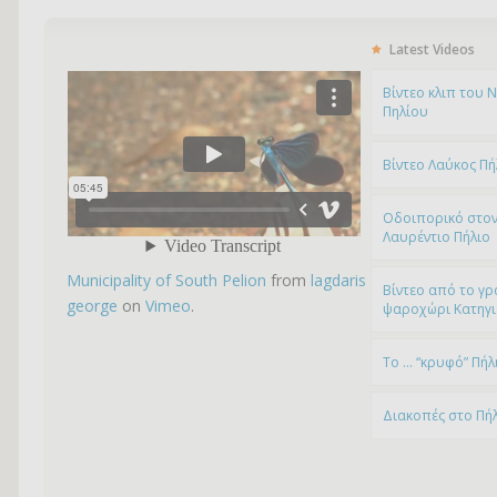
Latest Videos
Bίντεο κλιπ του 
Πηλίου
Βίντεο Λαύκος Πή
Οδοιπορικό στον
Λαυρέντιο Πήλιο
Municipality of South Pelion
from
lagdaris
Βίντεο από το γρ
george
on
Vimeo
.
ψαροχώρι Kατηγ
To … “κρυφό” Πήλ
Διακοπές στο Πή