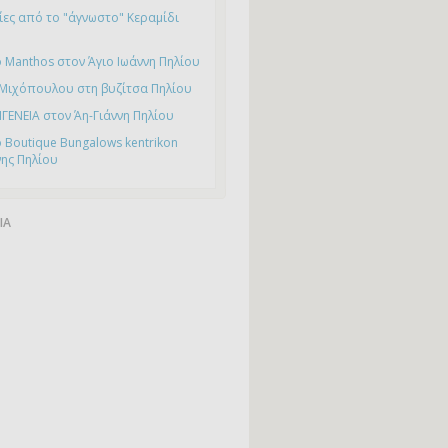
ες από το "άγνωστο" Κεραμίδι
 Manthos στον Άγιο Ιωάννη Πηλίου
 Μιχόπουλου στη βυζίτσα Πηλίου
ΙΓΕΝΕΙΑ στον Άη-Γιάννη Πηλίου
 Boutique Bungalows kentrikon
νης Πηλίου
ΙΑ