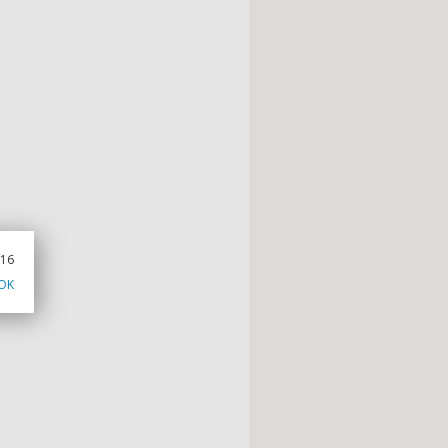
016
OK