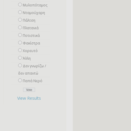
Μυλοπόταμος
Νταμούχαρη
Πάλτση
Πλατανιά
Ποτιστικά
Φακίστρα
Χορευτό
Άλλη
Δεν γνωρίζω /
δεν απαντώ
Παπά Νερό
View Results