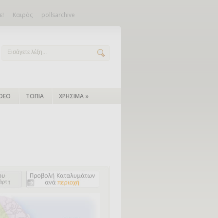
ε!
Καιρός
pollsarchive
IDEO
ΤΟΠΙΑ
ΧΡΗΣΙΜΑ
»