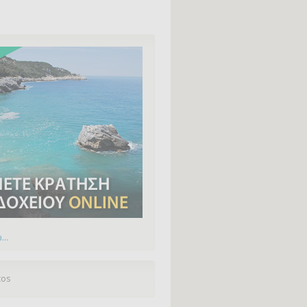
...
tos