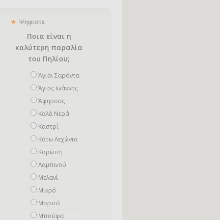
Ψηφιστε
Ποια είναι η
καλύτερη παραλία
του Πηλίου;
Άγιοι Σαράντα
Άγιος Ιωάννης
Άφησσος
Καλά Νερά
Καστρί
Κάτω Λεχώνια
Κορώπη
Λαμπινού
Μελανί
Μικρό
Mορτιά
Μπούφα