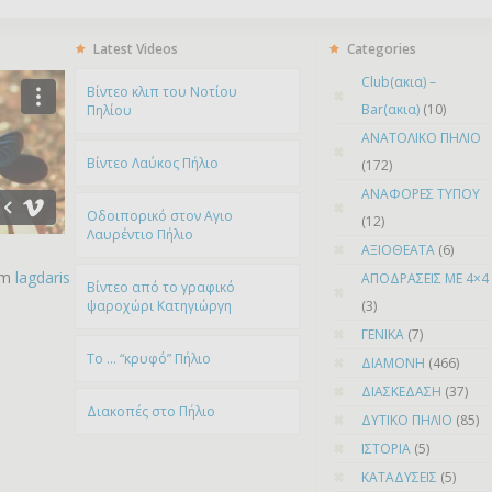
Latest Videos
Categories
Club(ακια) –
Bίντεο κλιπ του Νοτίου
Bar(ακια)
(10)
Πηλίου
ΑΝΑΤΟΛΙΚΟ ΠΗΛΙΟ
Βίντεο Λαύκος Πήλιο
(172)
ΑΝΑΦΟΡΕΣ ΤΥΠΟΥ
Οδοιπορικό στον Αγιο
(12)
Λαυρέντιο Πήλιο
ΑΞΙΟΘΕΑΤΑ
(6)
om
lagdaris
ΑΠΟΔΡΑΣΕΙΣ ΜΕ 4×4
Βίντεο από το γραφικό
ψαροχώρι Kατηγιώργη
(3)
ΓΕΝΙΚΑ
(7)
To … “κρυφό” Πήλιο
ΔΙΑΜΟΝΗ
(466)
ΔΙΑΣΚΕΔΑΣΗ
(37)
Διακοπές στο Πήλιο
ΔΥΤΙΚΟ ΠΗΛΙΟ
(85)
ΙΣΤΟΡΙΑ
(5)
ΚΑΤΑΔΥΣΕΙΣ
(5)