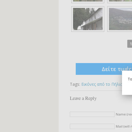
1
Δείτε τιμέ
To
Tags:
Εικόνες από το Πήλιο
,
Φω
Leave a Reply
Name (re
Mail (will