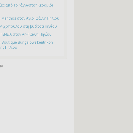
ες από το "άγνωστο" Κεραμίδι
 Manthos στον Άγιο Ιωάννη Πηλίου
 Μιχόπουλου στη βυζίτσα Πηλίου
ΙΓΕΝΕΙΑ στον Άη-Γιάννη Πηλίου
 Boutique Bungalows kentrikon
νης Πηλίου
ΙΑ