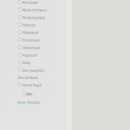
Μπούφα
Μυλοπόταμος
Νταμούχαρη
Πάλτση
Πλατανιά
Ποτιστικά
Φακίστρα
Χορευτό
Άλλη
Δεν γνωρίζω /
δεν απαντώ
Παπά Νερό
View Results