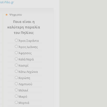
it-Pilio.gr
Ψηφιστε
Ποια είναι η
καλύτερη παραλία
του Πηλίου;
Άγιοι Σαράντα
Άγιος Ιωάννης
Άφησσος
Καλά Νερά
Καστρί
Κάτω Λεχώνια
Κορώπη
Λαμπινού
Μελανί
Μικρό
Mορτιά