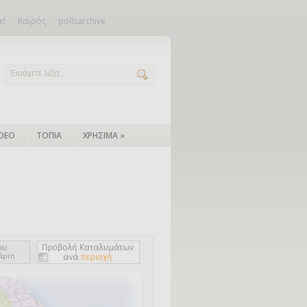
ε!
Καιρός
pollsarchive
IDEO
ΤΟΠΙΑ
ΧΡΗΣΙΜΑ
»