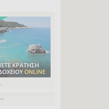
...
tos