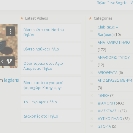
Πήλιο Ξενοδοχεία - Vis
Latest Videos
Categories
Club(ακια) –
Bίντεο κλιπ του Νοτίου
Bar(ακια)
(10)
Πηλίου
ΑΝΑΤΟΛΙΚΟ ΠΗΛΙΟ
Βίντεο Λαύκος Πήλιο
(172)
ΑΝΑΦΟΡΕΣ ΤΥΠΟΥ
Οδοιπορικό στον Αγιο
(12)
Λαυρέντιο Πήλιο
ΑΞΙΟΘΕΑΤΑ
(6)
om
lagdaris
ΑΠΟΔΡΑΣΕΙΣ ΜΕ 4×4
Βίντεο από το γραφικό
ψαροχώρι Kατηγιώργη
(3)
ΓΕΝΙΚΑ
(7)
To … “κρυφό” Πήλιο
ΔΙΑΜΟΝΗ
(466)
ΔΙΑΣΚΕΔΑΣΗ
(37)
Διακοπές στο Πήλιο
ΔΥΤΙΚΟ ΠΗΛΙΟ
(85)
ΙΣΤΟΡΙΑ
(5)