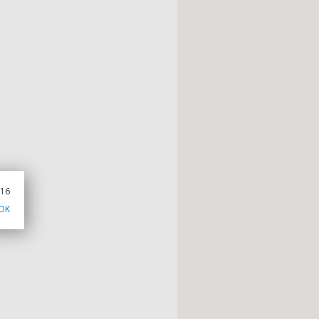
016
OK