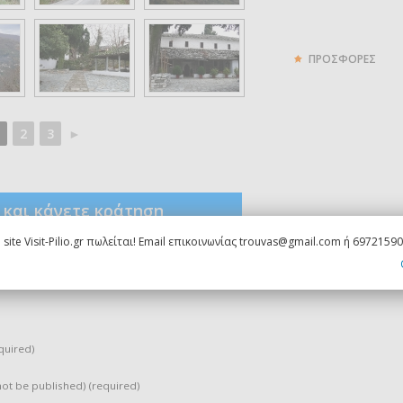
ΠΡΟΣΦΟΡΕΣ
2
3
►
ς και κάνετε κράτηση
 site Visit-Pilio.gr πωλείται! Email επικοινωνίας trouvas@gmail.com ή 6972159
τογραφίες Ζαγορά
,
Φωτογραφίες Πήλιο
quired)
 not be published) (required)