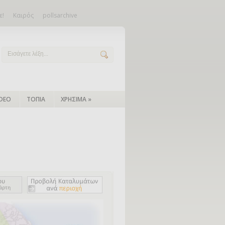
ε!
Καιρός
pollsarchive
IDEO
ΤΟΠΙΑ
ΧΡΗΣΙΜΑ
»