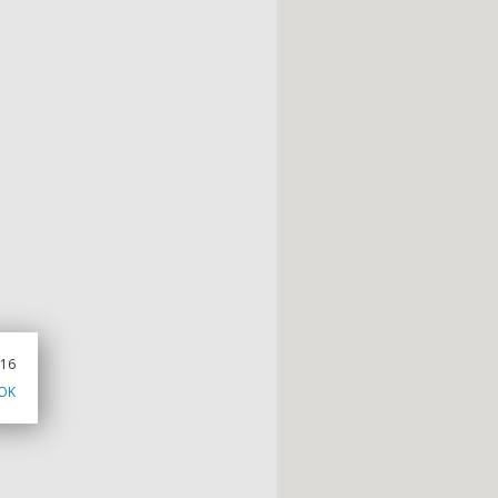
016
OK