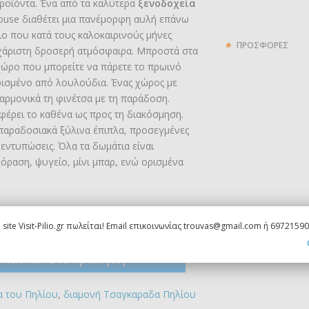
προϊόντα. Ένα από τα καλύτερα
ξενοδοχεία
House διαθέτει μια πανέμορφη αυλή επάνω
ιο που κατά τους καλοκαιρινούς μήνες
ΠΡΟΣΦΟΡΕΣ
χάριστη δροσερή ατμόσφαιρα. Μπροστά στα
χώρο που μπορείτε να πάρετε το πρωινό
ρισμένο από λουλούδια. Ένας χώρος με
αρμονικά τη φινέτσα με τη παράδοση.
φέρει το καθένα ως προς τη διακόσμηση.
 παραδοσιακά ξύλινα έπιπλα, προσεγμένες
 εντυπώσεις. Όλα τα δωμάτια είναι
όραση, ψυγείο, μίνι μπαρ, ενώ ορισμένα
om
 site Visit-Pilio.gr πωλείται! Email επικοινωνίας trouvas@gmail.com ή 6972159
ς και κάνετε κράτηση
α του Πηλίου
,
διαμονή Τσαγκαραδα Πηλίου