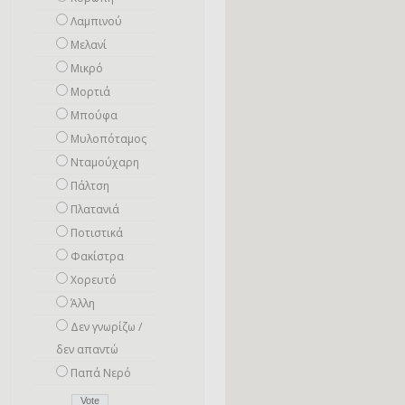
Λαμπινού
Μελανί
Μικρό
Mορτιά
Μπούφα
Μυλοπόταμος
Νταμούχαρη
Πάλτση
Πλατανιά
Ποτιστικά
Φακίστρα
Χορευτό
Άλλη
Δεν γνωρίζω /
δεν απαντώ
Παπά Νερό