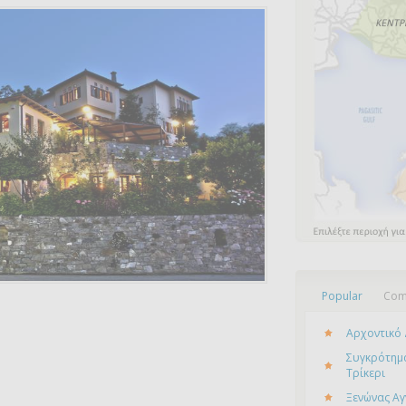
Popular
Com
Αρχοντικό 
Συγκρότημα
Τρίκερι
Ξενώνας Αγ