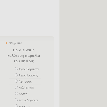
Ψηφιστε
Ποια είναι η
καλύτερη παραλία
του Πηλίου;
Άγιοι Σαράντα
Άγιος Ιωάννης
Άφησσος
Καλά Νερά
Καστρί
Κάτω Λεχώνια
Κορώπη