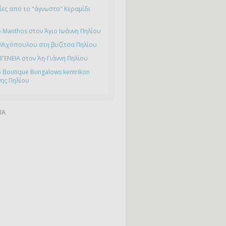
ες από το "άγνωστο" Κεραμίδι
 Manthos στον Άγιο Ιωάννη Πηλίου
 Μιχόπουλου στη βυζίτσα Πηλίου
ΙΓΕΝΕΙΑ στον Άη-Γιάννη Πηλίου
 Boutique Bungalows kentrikon
νης Πηλίου
ΙΑ