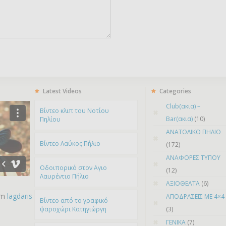
Latest Videos
Categories
Club(ακια) –
Bίντεο κλιπ του Νοτίου
Bar(ακια)
(10)
Πηλίου
ΑΝΑΤΟΛΙΚΟ ΠΗΛΙΟ
Βίντεο Λαύκος Πήλιο
(172)
ΑΝΑΦΟΡΕΣ ΤΥΠΟΥ
Οδοιπορικό στον Αγιο
(12)
Λαυρέντιο Πήλιο
ΑΞΙΟΘΕΑΤΑ
(6)
om
lagdaris
ΑΠΟΔΡΑΣΕΙΣ ΜΕ 4×4
Βίντεο από το γραφικό
ψαροχώρι Kατηγιώργη
(3)
ΓΕΝΙΚΑ
(7)