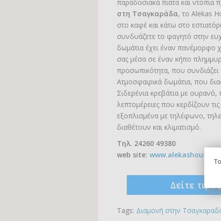
παραδοσιακά πιάτα και ντόπια 
στη Τσαγκαράδα
, το Alekas 
στο καφέ και κάτω στο εστιατόρ
συνδυάζετε το φαγητό στην ευ
δωμάτια έχει έναν πανέμορφο 
σας μέσα σε έναν κήπο πλημμυ
προσωπικότητα, που συνδιάζει 
Ατμοσφαιρικά δωμάτια, που δια
Σιδερένια κρεβάτια με ουρανό,
λεπτομέρειες που κερδίζουν τις
εξοπλισμένα με τηλέφωνο, τηλε
διαθέτουν και κλιματισμό.
Τηλ. 24260 49380
web site:
www.alekashouse.c
To
Δείτε τιμέ
Tags:
Διαμονή στην Τσαγκαραδ