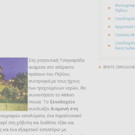
Φωτογραφί
Πηλίου
Ξενοδοχείο
Αρχοντικό
Ξενώνας ΙΦ
Ξενοδοχείο
Άγιος Ιωάν
Στη γοητευτική Τσαγκαράδα
ανάμεσα στο απέραντο
ΒΡΕΙΤΕ ΞΕΝΟΔΟΧΕ
πράσινο του Πηλίου,
συντροφιά με τους ήχους
των τρεχούμενων νερών, θα
συναντήσετε το Aleka’s
House. Το
ξενοδοχείο
συνδυάζει
διαμονή στη
διαγραφών καταλύματα, ένα παραδοσιακό
φέ στη χόβολη και διαθέτει τζάκι και
ς και ένα εξαιρετικό εστιατόριο με