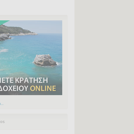
...
tos