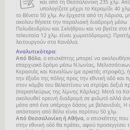
και από τη Θεσσαλονίκη 235 χλμ. Από
υπολογίζετε μέχρι το Κεραμίδι 40 χλμ
το Βένετο 50 χλμ. Αν έρχεστε από τη Λάρισα, μ
ακολου θήσετε την παραλιακή διαδρομή μέσω
Πολυδενδρίου και Σκλήθρου και να βγείτε στο 
τελευταία 12 χλμ. είναι χωματόδρομος). Πρατή
λειτουργούν στα Κανάλια.
Αναλυτικότερα:
Από Βόλο
, ο επισκέπτης μπορεί να ακολουθήσε
επαρχιακό δρόμο μέσω Ν.Ιωνίας, Μελισσάτικω
Κερασιάς και Καναλίων (με αρκετές στροφές), ή
την έξοδο της πόλης προς την εθνική οδό και π
στον κόμβο του Βελεστίνου να στρίψει δεξιά π
(παραπλεύρως της λίμνης Κάρλας). Μετά τα Κα
ακολουθεί ορεινή διαδρομή σε φιδωτό αλλά άν
μέσα από ένα υπέροχο δάσος με βελανιδιές. Η
απόσταση από Βόλο είναι περίπου 50 χλμ.
Από Θεσσαλονίκη ή Αθήνα,
ο επισκέπτης που 
στην εθνική οδό θα πρέπει, αφού προσεγγίσει 