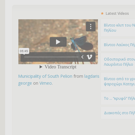
Latest Videos
Bίντεο κλιπ του 
Πηλίου
Βίντεο Λαύκος Πή
Οδοιπορικό στον
Λαυρέντιο Πήλιο
Municipality of South Pelion
from
lagdaris
Βίντεο από το γρ
george
on
Vimeo
.
ψαροχώρι Kατηγ
To … “κρυφό” Πήλ
Διακοπές στο Πή