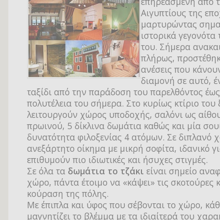
επηρεασμένη από 
Αιγυπτίους της επ
μαρτυρώντας σημα
ιστορικά γεγονότα
του. Σήμερα ανακα
πλήρως, προστέθηκ
ανέσεις που κάνου
διαμονή σε αυτό, έ
ταξίδι από την παράδοση του παρελθόντος έως
πολυτέλεια του σήμερα. Στο κυρίως κτίριο του
λειτουργούν χώρος υποδοχής, σαλόνι ως αίθο
πρωινού, 5 δίκλινα δωμάτια καθώς και μία σου
δυνατότητα φιλοξενίας 4 ατόμων. Σε διπλανό 
ανεξάρτητο οίκημα με μικρή σοφίτα, ιδανικό γ
επιθυμούν πιο ιδιωτικές και ήσυχες στιγμές.
Σε όλα τα
δωμάτια το τζάκι
είναι σημείο ανα
χώρο, πάντα έτοιμο να «κάψει» τις σκοτούρες κ
κούραση της πόλης.
Με έπιπλα και ύφος που σέβονται το χώρο, κά
μαγνητίζει το βλέμμα με τα ιδιαίτερά του χαρα