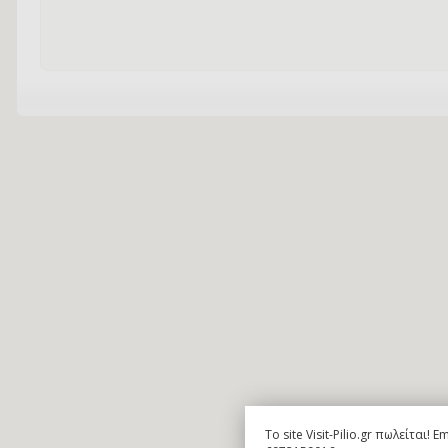
To site Visit-Pilio.gr πωλείται!