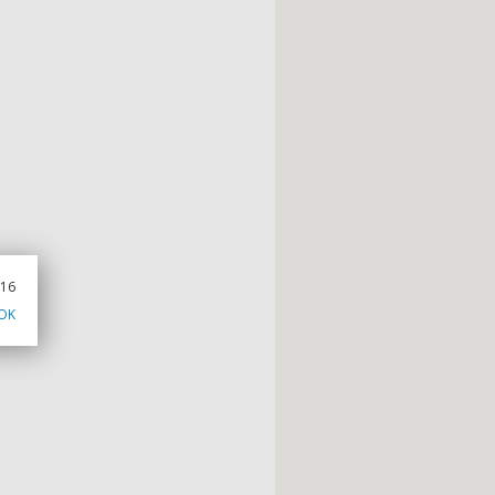
016
OK