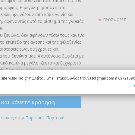
ελεί φυσική συνέχεια του τόπου που τον
 ομορφιάς. Η μεγάλη προσοχή στη
μεράκι, φωνάζουν από κάθε γωνία και
ΠΡΟΣΦΟΡΕΣ
η, αφήνοντας αυτό το αίσθημα της γλυκιάς
ι.
ου ξενώνα, δεν αφήνουν πίσω τους κανένα
ο επίπεδο της άνεσης και της φιλοξενίας
αστάσεις είναι σύγχρονες και
δα του
ξενώνα
μας: 4 αυτόνομα δωμάτια με
τικό και ένα μεγάλο, ζεστό και ξεχωριστό
ία θέα που κόβει την ανάσα.
 site Visit-Pilio.gr πωλείται! Email επικοινωνίας trouvas@gmail.com ή 6972159
gr
ς και κάνετε κράτηση
ενώνας στην Πορταριά
,
Πορταριά