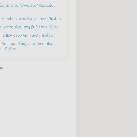
ες από το "άγνωστο" Κεραμίδι
 Manthos στον Άγιο Ιωάννη Πηλίου
 Μιχόπουλου στη βυζίτσα Πηλίου
ΙΓΕΝΕΙΑ στον Άη-Γιάννη Πηλίου
 Boutique Bungalows kentrikon
νης Πηλίου
ΙΑ