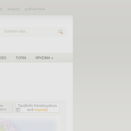
ε!
Καιρός
pollsarchive
IDEO
ΤΟΠΙΑ
ΧΡΗΣΙΜΑ
»