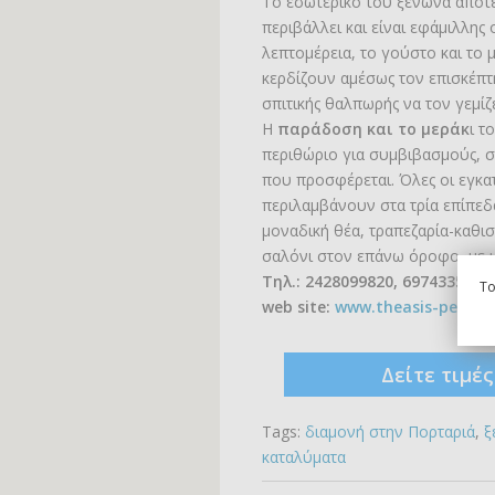
Το εσωτερικό του ξενώνα αποτ
περιβάλλει και είναι εφάμιλλης
λεπτομέρεια, το γούστο και το 
κερδίζουν αμέσως τον επισκέπτ
σπιτικής θαλπωρής να τον γεμίζε
Η
παράδοση και το μεράκ
ι τ
περιθώριο για συμβιβασμούς, στ
που προσφέρεται. Όλες οι εγκατ
περιλαμβάνουν στα τρία επίπε
μοναδική θέα, τραπεζαρία-καθισ
σαλόνι στον επάνω όροφο, με μ
Tηλ.: 2428099820, 6974335336
To
web site:
www.theasis-pelion.
Δείτε τιμέ
Tags:
διαμονή στην Πορταριά
,
ξ
καταλύματα