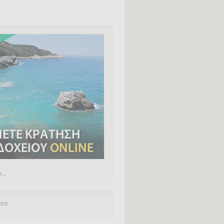
...
tos