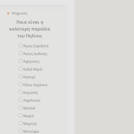
Ψηφιστε
Ποια είναι η
καλύτερη παραλία
του Πηλίου;
Άγιοι Σαράντα
Άγιος Ιωάννης
Άφησσος
Καλά Νερά
Καστρί
Κάτω Λεχώνια
Κορώπη
Λαμπινού
Μελανί
Μικρό
Mορτιά
Μπούφα