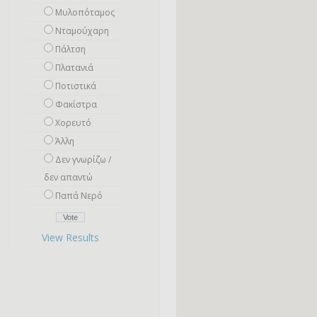
Μυλοπόταμος
Νταμούχαρη
Πάλτση
Πλατανιά
Ποτιστικά
Φακίστρα
Χορευτό
Άλλη
Δεν γνωρίζω /
δεν απαντώ
Παπά Νερό
View Results