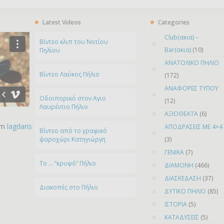
Latest Videos
Categories
Club(ακια) –
Bίντεο κλιπ του Νοτίου
Bar(ακια)
(10)
Πηλίου
ΑΝΑΤΟΛΙΚΟ ΠΗΛΙΟ
Βίντεο Λαύκος Πήλιο
(172)
ΑΝΑΦΟΡΕΣ ΤΥΠΟΥ
Οδοιπορικό στον Αγιο
(12)
Λαυρέντιο Πήλιο
ΑΞΙΟΘΕΑΤΑ
(6)
om
lagdaris
ΑΠΟΔΡΑΣΕΙΣ ΜΕ 4×4
Βίντεο από το γραφικό
ψαροχώρι Kατηγιώργη
(3)
ΓΕΝΙΚΑ
(7)
To … “κρυφό” Πήλιο
ΔΙΑΜΟΝΗ
(466)
ΔΙΑΣΚΕΔΑΣΗ
(37)
Διακοπές στο Πήλιο
ΔΥΤΙΚΟ ΠΗΛΙΟ
(85)
ΙΣΤΟΡΙΑ
(5)
ΚΑΤΑΔΥΣΕΙΣ
(5)