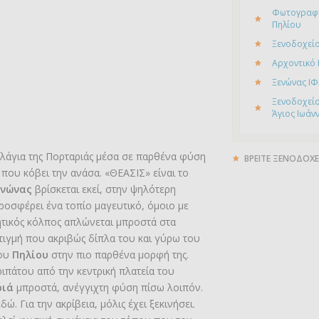
Φωτογραφί
Πηλίου
Ξενοδοχείο
Αρχοντικό
Ξενώνας ΙΦ
Ξενοδοχείο
Άγιος Ιωάν
πλάγια της Πορταριάς μέσα σε παρθένα φύση
ΒΡΕΙΤΕ ΞΕΝΟΔΟΧΕ
που κόβει την ανάσα. «ΘΕΑΣΙΣ» είναι το
ενώνας
βρίσκεται εκεί, στην ψηλότερη
προσφέρει ένα τοπίο μαγευτικό, όμοιο με
τικός κόλπος απλώνεται μπροστά στα
στιγμή που ακριβώς δίπλα του και γύρω του
του
Πηλίου
στην πιο παρθένα μορφή της.
ριπάτου από την κεντρική πλατεία του
ριά
μπροστά, ανέγγιχτη φύση πίσω λοιπόν.
ώ. Για την ακρίβεια, μόλις έχει ξεκινήσει.