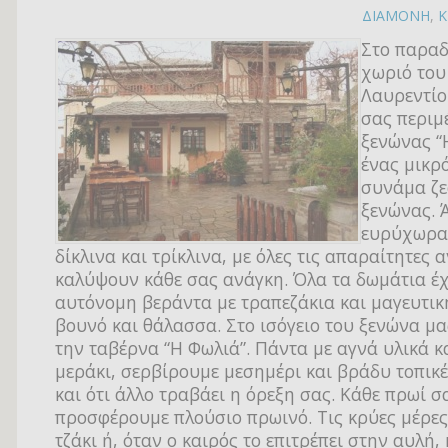
ΔΙΑΜΟΝΗ
,
Κ
Στο παραδ
χωριό του
Λαυρεντίο
σας περιμέ
ξενώνας “
ένας μικρό
συνάμα ζε
ξενώνας. 
ευρύχωρα
δίκλινα και τρίκλινα, με όλες τις απαραίτητες α
καλύψουν κάθε σας ανάγκη. Όλα τα δωμάτια έ
αυτόνομη βεράντα με τραπεζάκια και μαγευτικ
βουνό και θάλασσα. Στο ισόγειο του ξενώνα μα
την ταβέρνα “Η Φωλιά”. Πάντα με αγνά υλικά κ
μεράκι, σερβίρουμε μεσημέρι και βράδυ τοπικέ
και ότι άλλο τραβάει η όρεξη σας. Κάθε πρωί σ
προσφέρουμε πλούσιο πρωινό. Τις κρύες μέρες
τζάκι ή, όταν ο καιρός το επιτρέπει στην αυλή,