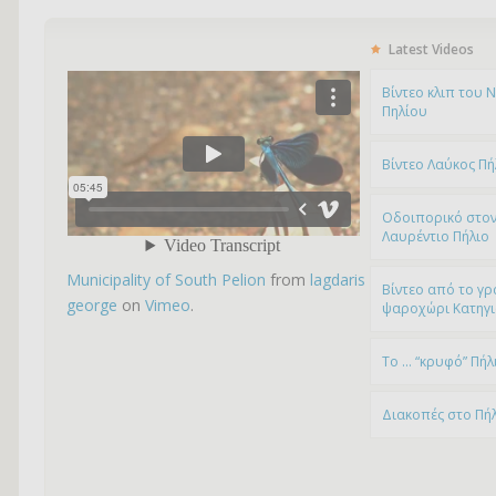
Latest Videos
Bίντεο κλιπ του 
Πηλίου
Βίντεο Λαύκος Πή
Οδοιπορικό στον
Λαυρέντιο Πήλιο
Municipality of South Pelion
from
lagdaris
Βίντεο από το γρ
george
on
Vimeo
.
ψαροχώρι Kατηγ
To … “κρυφό” Πήλ
Διακοπές στο Πή