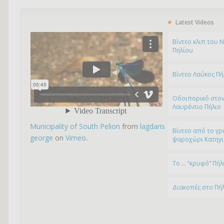
Latest Videos
Bίντεο κλιπ του 
Πηλίου
Βίντεο Λαύκος Πή
Οδοιπορικό στον
Λαυρέντιο Πήλιο
Municipality of South Pelion
from
lagdaris
Βίντεο από το γρ
george
on
Vimeo
.
ψαροχώρι Kατηγ
To … “κρυφό” Πήλ
Διακοπές στο Πή