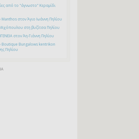
ες από το "άγνωστο" Κεραμίδι
 Manthos στον Άγιο Ιωάννη Πηλίου
 Μιχόπουλου στη βυζίτσα Πηλίου
ΙΓΕΝΕΙΑ στον Άη-Γιάννη Πηλίου
 Boutique Bungalows kentrikon
νης Πηλίου
ΙΑ