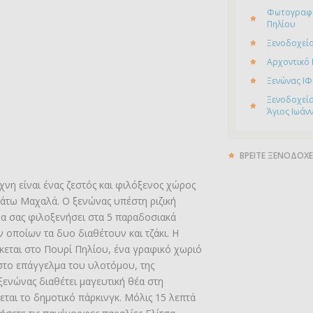
Φωτογραφί
Πηλίου
Ξενοδοχείο
Αρχοντικό
Ξενώνας ΙΦ
Ξενοδοχείο
Άγιος Ιωάν
ΒΡΕΙΤΕ ΞΕΝΟΔΟΧΕ
νη είναι ένας ζεστός και φιλόξενος χώρος
Κάτω Μαχαλά. Ο ξενώνας υπέστη ριζική
να σας φιλοξενήσει στα 5 παραδοσιακά
 οποίων τα δυο διαθέτουν και τζάκι. Η
εται στο Πουρί Πηλίου, ένα γραφικό χωριό
 στο επάγγελμα του υλοτόμου, της
 ξενώνας διαθέτει μαγευτική θέα στη
ται το δημοτικό πάρκινγκ. Μόλις 15 λεπτά