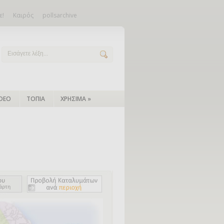
ε!
Καιρός
pollsarchive
IDEO
ΤΟΠΙΑ
ΧΡΗΣΙΜΑ
»