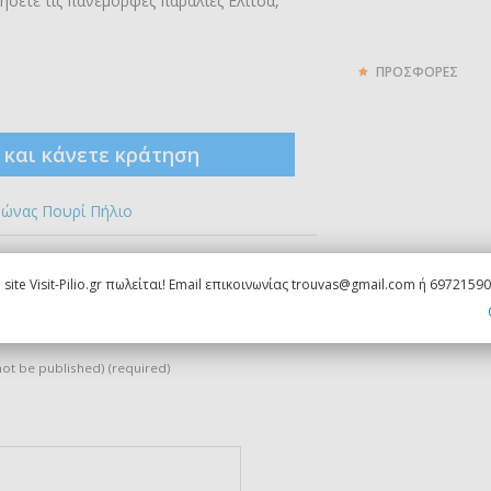
ήσετε τις πανέμορφες παραλίες Ελίτσα,
ΠΡΟΣΦΟΡΕΣ
ς και κάνετε κράτηση
ώνας Πουρί Πήλιο
 site Visit-Pilio.gr πωλείται! Email επικοινωνίας trouvas@gmail.com ή 6972159
quired)
 not be published) (required)