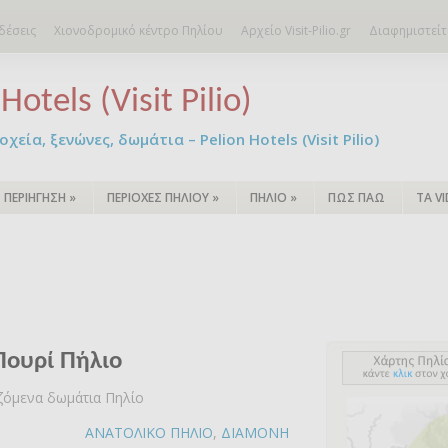
δέσεις
Χιονοδρομικό κέντρο Πηλίου
Αρχείο Visit-Pilio.gr
Διαφημιστείτ
Hotels (Visit Pilio)
χεία, ξενώνες, δωμάτια – Pelion Hotels (Visit Pilio)
ΠΕΡΙΗΓΗΣΗ
»
ΠΕΡΙΟΧΕΣ ΠΗΛΙΟΥ
»
ΠΗΛΙΟ
»
ΠΩΣ ΠΑΩ
ΤΑ V
Πουρί Πήλιο
αζόμενα δωμάτια Πηλίο
ΑΝΑΤΟΛΙΚΟ ΠΗΛΙΟ
,
ΔΙΑΜΟΝΗ