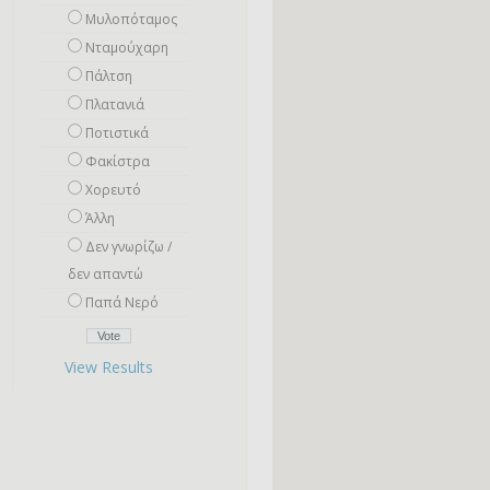
Μυλοπόταμος
Νταμούχαρη
Πάλτση
Πλατανιά
Ποτιστικά
Φακίστρα
Χορευτό
Άλλη
Δεν γνωρίζω /
δεν απαντώ
Παπά Νερό
View Results