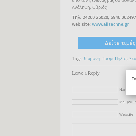
από τον ξενώνας μας θα συναντ
Ανάληψη, Οβριός.
Τηλ.:24260 26020, 6946 062497
web site:
www.alisachne.gr
Δείτε τιμέ
Tags:
διαμονή Πουρί Πήλιο
,
Ξεν
Leave a Reply
To
Name (re
Mail (will
Website