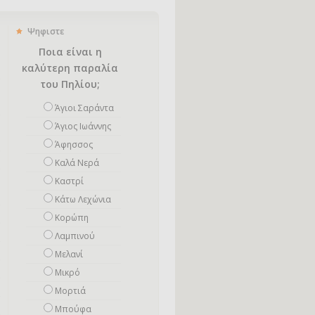
Ψηφιστε
Ποια είναι η
καλύτερη παραλία
του Πηλίου;
Άγιοι Σαράντα
Άγιος Ιωάννης
Άφησσος
Καλά Νερά
Καστρί
Κάτω Λεχώνια
Κορώπη
Λαμπινού
Μελανί
Μικρό
Mορτιά
Μπούφα