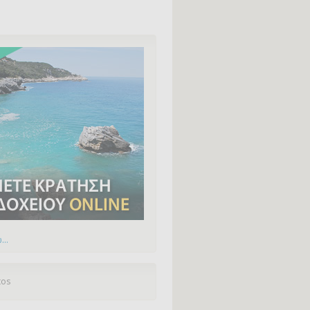
...
tos