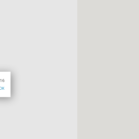
016
OK