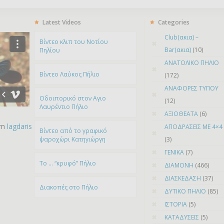
Latest Videos
Categories
Club(ακια) –
Bίντεο κλιπ του Νοτίου
Bar(ακια)
(10)
Πηλίου
ΑΝΑΤΟΛΙΚΟ ΠΗΛΙΟ
Βίντεο Λαύκος Πήλιο
(172)
ΑΝΑΦΟΡΕΣ ΤΥΠΟΥ
Οδοιπορικό στον Αγιο
(12)
Λαυρέντιο Πήλιο
ΑΞΙΟΘΕΑΤΑ
(6)
om
lagdaris
ΑΠΟΔΡΑΣΕΙΣ ΜΕ 4×4
Βίντεο από το γραφικό
ψαροχώρι Kατηγιώργη
(3)
ΓΕΝΙΚΑ
(7)
To … “κρυφό” Πήλιο
ΔΙΑΜΟΝΗ
(466)
ΔΙΑΣΚΕΔΑΣΗ
(37)
Διακοπές στο Πήλιο
ΔΥΤΙΚΟ ΠΗΛΙΟ
(85)
ΙΣΤΟΡΙΑ
(5)
ΚΑΤΑΔΥΣΕΙΣ
(5)