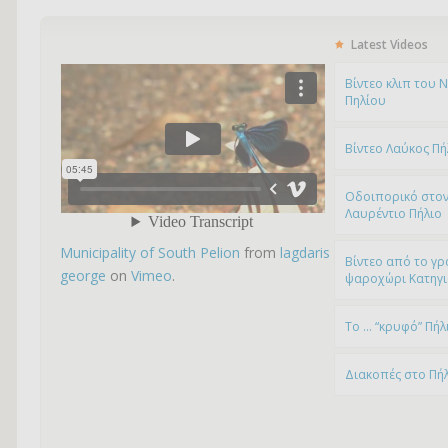
Latest Videos
Bίντεο κλιπ του 
Πηλίου
Βίντεο Λαύκος Πή
Οδοιπορικό στον
Λαυρέντιο Πήλιο
Municipality of South Pelion
from
lagdaris
Βίντεο από το γρ
george
on
Vimeo
.
ψαροχώρι Kατηγ
To … “κρυφό” Πήλ
Διακοπές στο Πή