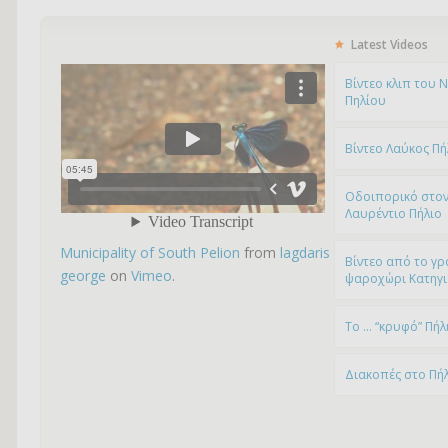
Latest Videos
Bίντεο κλιπ του 
Πηλίου
Βίντεο Λαύκος Πή
Οδοιπορικό στον
Λαυρέντιο Πήλιο
Municipality of South Pelion
from
lagdaris
Βίντεο από το γρ
george
on
Vimeo
.
ψαροχώρι Kατηγ
To … “κρυφό” Πήλ
Διακοπές στο Πή