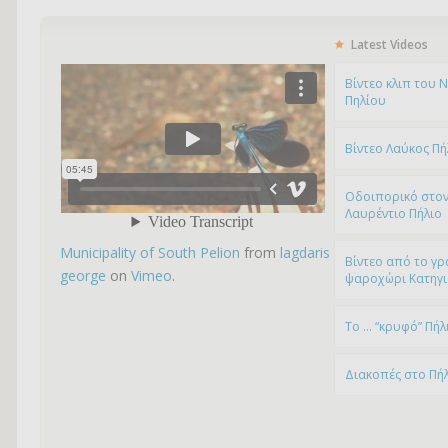
Latest Videos
Bίντεο κλιπ του 
Πηλίου
Βίντεο Λαύκος Πή
Οδοιπορικό στον
Λαυρέντιο Πήλιο
Municipality of South Pelion
from
lagdaris
Βίντεο από το γρ
george
on
Vimeo
.
ψαροχώρι Kατηγ
To … “κρυφό” Πήλ
Διακοπές στο Πή