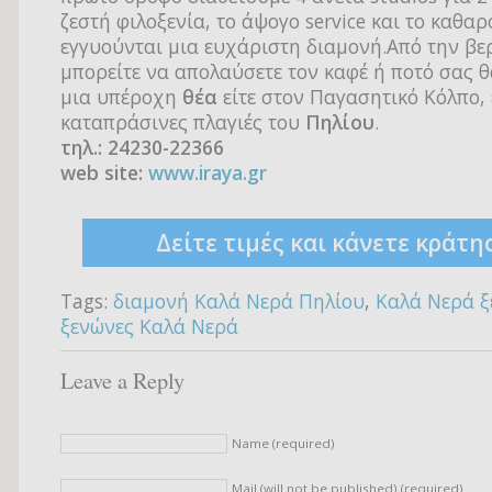
ζεστή φιλοξενία, το άψογο service και το καθα
εγγυούνται μια ευχάριστη διαμονή.Από την βε
μπορείτε να απολαύσετε τον καφέ ή ποτό σας 
μια υπέροχη
θέα
είτε στον Παγασητικό Κόλπο, 
καταπράσινες πλαγιές του
Πηλίου
.
τηλ.: 24230-22366
web site:
www.iraya.gr
Δείτε τιμές και κάνετε κράτη
Tags:
διαμονή Καλά Νερά Πηλίου
,
Καλά Νερά ξ
ξενώνες Καλά Νερά
Leave a Reply
Name (required)
Mail (will not be published) (required)