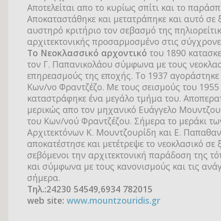
Αποτελείται απο το κυρίως σπίτι και το παράσπ
Αποκαταστάθηκε και μετατράπηκε και αυτό σε 
αυστηρό κριτήριο τον σεβασμό της πηλιορείτι
αρχιτεκτονικής προσαρμοσμένο στις σύγχρονε
Το Νεοκλασσικό αρχοντικό
του 1890 κατασκ
τον Γ. Παπανικολάου σύμφωνα με τους νεοκλα
επηρεασμούς της εποχής. Το 1937 αγοράστηκε
Κων/νο Φραντζέζο. Με τους σεισμούς του 1955
καταστράφηκε ένα μεγάλο τμήμα του. Αποπερα
μερικώς απο τον μηχανικό Ευάγγελο Μουντζο
του Κων/νού Φραντζέζου. Σήμερα το μεράκι τω
Αρχιτεκτόνων Κ. Μουντζουρίδη και Ε. Παπαθα
αποκατέστησε και μετέτρεψε το νεοκλασικό σε 
σεβόμενοι την αρχιτεκτονική παράδοση της τό
και σύμφωνα με τους κανονισμούς και τις ανάγ
σήμερα.
Τηλ.:24230 54549,6934 782015
web site:
www.mountzouridis.gr