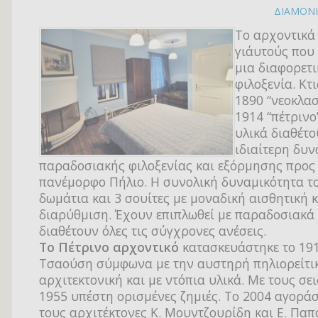
ΔΙΑΜΟΝ
Το αρχοντικά 
γι΄αυτούς πο
μια διαφορετι
φιλοξενία. Κτ
1890 “νεοκλασ
1914 “πέτρινο
υλικά διαθέτο
ιδιαίτερη δυν
παραδοσιακής φιλοξενίας και εξόρμησης προς
πανέμορφο Πήλιο. Η συνολική δυναμικότητα το
δωμάτια και 3 σουίτες με μοναδική αισθητική κ
διαρύθμιση. Έχουν επιπλωθεί με παραδοσιακά 
διαθέτουν όλες τις σύγχρονες ανέσεις.
Το Πέτρινο αρχοντικό
κατασκευάστηκε το 191
Τσαούση σύμφωνα με την αυστηρή πηλιορείτι
αρχιτεκτονική και με ντόπια υλικά. Με τους σε
1955 υπέστη ορισμένες ζημιές. Το 2004 αγορά
τους αρχιτέκτονες Κ. Μουντζουρίδη και Ε. Πα