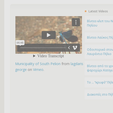
Latest Videos
Bίντεο κλιπ του 
Πηλίου
Βίντεο Λαύκος Πή
Οδοιπορικό στον
Λαυρέντιο Πήλιο
Municipality of South Pelion
from
lagdaris
Βίντεο από το γρ
george
on
Vimeo
.
ψαροχώρι Kατηγ
To … “κρυφό” Πήλ
Διακοπές στο Πή