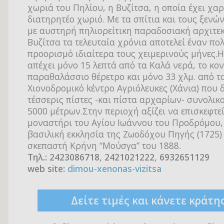
χωριά του Πηλίου, η Βυζίτσα, η οποία έχει χα
διατηρητέο χωριό. Με τα σπίτια και τους ξενώ
με αυστηρή πηλιορείτικη παραδοσιακή αρχιτεκ
Βυζίτσα τα τελευταία χρόνια αποτελεί έναν π
προορισμό ιδιαίτερα τους χειμερινούς μήνες.Η
απέχει μόνο 15 λεπτά από τα Καλά νερά, το κο
παραθαλάσσιο θέρετρο και μόνο 33 χλμ. από τ
Χιονοδρομικό kέντρο Αγριόλευκες (Χάνια) που δ
τέσσερις πίστες -και πίστα αρχαρίων- συνολικ
5000 μέτρων.Στην περιοχή αξίζει να επισκεφτεί
μοναστήρι του Αγίου Ιωάννου του Προδρόμου, 
βασιλική εκκλησία της Ζωοδόχου Πηγής (1725) 
σκεπαστή Κρήνη “Μούσγα” του 1888.
Τηλ.: 2423086718, 2421021222, 6932651129
web site:
dimou-xenonas-vizitsa
Δείτε τιμές και κάνετε κράτη