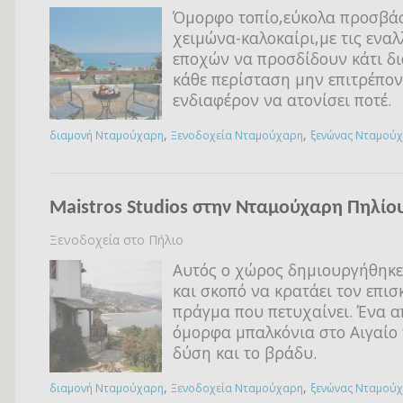
Όμορφο τοπίο,εύκολα προσβά
χειμώνα-καλοκαίρι,με τις εναλ
εποχών να προσδίδουν κάτι δι
κάθε περίσταση μην επιτρέπον
ενδιαφέρον να ατονίσει ποτέ.
,
,
διαμονή Νταμούχαρη
Ξενοδοχεία Νταμούχαρη
ξενώνας Νταμού
Maistros Studios στην Νταμούχαρη Πηλίο
Ξενοδοχεία στο Πήλιο
Αυτός ο χώρος δημιουργήθηκε
και σκοπό να κρατάει τον επισ
πράγμα που πετυχαίνει. Ένα α
όμορφα μπαλκόνια στο Αιγαίο 
δύση και το βράδυ.
,
,
διαμονή Νταμούχαρη
Ξενοδοχεία Νταμούχαρη
ξενώνας Νταμού