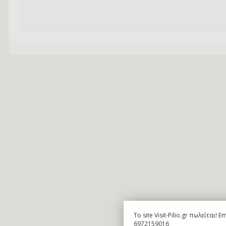
To site Visit-Pilio.gr πωλείται!
6972159016