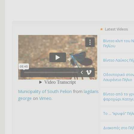
Latest Videos
Bίντεο κλιπ του 
Πηλίου
Βίντεο Λαύκος Πή
Οδοιπορικό στον
Λαυρέντιο Πήλιο
Municipality of South Pelion
from
lagdaris
Βίντεο από το γρ
george
on
Vimeo
.
ψαροχώρι Kατηγ
To … “κρυφό” Πήλ
Διακοπές στο Πή